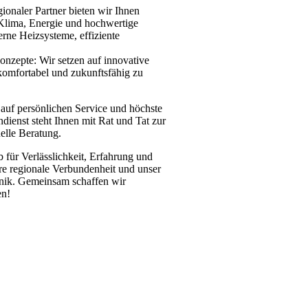
gionaler Partner bieten wir Ihnen
lima, Energie und hochwertige
rne Heizsysteme, effiziente
nzepte: Wir setzen auf innovative
komfortabel und zukunftsfähig zu
 auf persönlichen Service und höchste
ienst steht Ihnen mit Rat und Tat zur
elle Beratung.
b für Verlässlichkeit, Erfahrung und
re regionale Verbundenheit und unser
hnik. Gemeinsam schaffen wir
en!