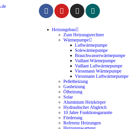
.de
Heizungsbau
Zum Heizungsrechner
Wärmepumpe
Luftwärmepumpe
Solewärmepumpe
Brauchwasserwärmepumpe
Vaillant Wärmepumpe
Vaillant Luftwärmepumpe
Viessmann Wärmepumpe
Viessmann Luftwärmepumpe
Pelletheizung
Gasheizung
Ölheizung
Solar
Aluminium Heizkörper
Hydraulischer Abgleich
10 Jahre Funktionsgarantie
Förderung
Referenz Heizungen
Heizungswartung