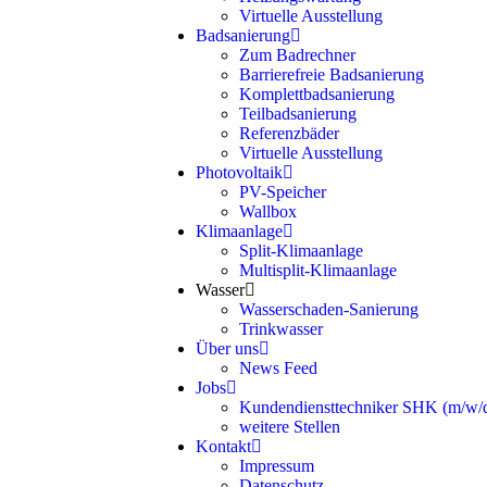
Virtuelle Ausstellung
Badsanierung
Zum Badrechner
Barrierefreie Badsanierung
Komplettbadsanierung
Teilbadsanierung
Referenzbäder
Virtuelle Ausstellung
Photovoltaik
PV-Speicher
Wallbox
Klimaanlage
Split-Klimaanlage
Multisplit-Klimaanlage
Wasser
Wasserschaden-Sanierung
Trinkwasser
Über uns
News Feed
Jobs
Kundendiensttechniker SHK (m/w/
weitere Stellen
Kontakt
Impressum
Datenschutz