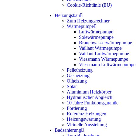
Cookie-Richtlinie (EU)
Heizungsbau
Zum Heizungsrechner
Wärmepumpe
Luftwärmepumpe
Solewärmepumpe
Brauchwasserwärmepumpe
Vaillant Wärmepumpe
Vaillant Luftwärmepumpe
Viessmann Wärmepumpe
Viessmann Luftwärmepumpe
Pelletheizung
Gasheizung
Ölheizung
Solar
Aluminium Heizkörper
Hydraulischer Abgleich
10 Jahre Funktionsgarantie
Förderung
Referenz Heizungen
Heizungswartung
Virtuelle Ausstellung
Badsanierung
Zum Badrechner