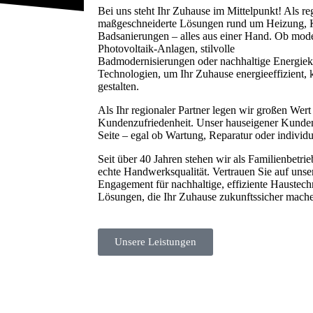
Bei uns steht Ihr Zuhause im Mittelpunkt! Als re
maßgeschneiderte Lösungen rund um Heizung, K
Badsanierungen – alles aus einer Hand. Ob mode
Photovoltaik-Anlagen, stilvolle
Badmodernisierungen oder nachhaltige Energieko
Technologien, um Ihr Zuhause energieeffizient, 
gestalten.
Als Ihr regionaler Partner legen wir großen Wert
Kundenzufriedenheit. Unser hauseigener Kundend
Seite – egal ob Wartung, Reparatur oder individu
Seit über 40 Jahren stehen wir als Familienbetrie
echte Handwerksqualität. Vertrauen Sie auf unse
Engagement für nachhaltige, effiziente Haustec
Lösungen, die Ihr Zuhause zukunftssicher mach
Unsere Leistungen