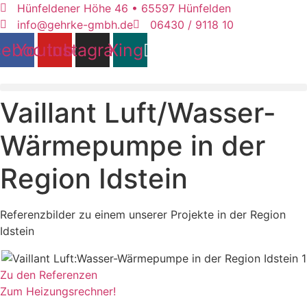
Zum
Hünfeldener Höhe 46 • 65597 Hünfelden
Inhalt
info@gehrke-gmbh.de
06430 / 9118 10
springen
cebook
Youtube
Instagram
Xing
Vaillant Luft/Wasser-
Wärmepumpe in der
Region Idstein
Referenzbilder zu einem unserer Projekte in der Region
Idstein
Zu den Referenzen
Zum Heizungsrechner!