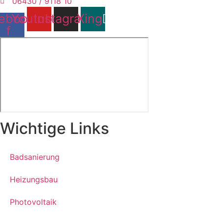
06430 / 9118 10
ebook-
Youtube
Instagram
Xing
f
Wichtige Links
Badsanierung
Heizungsbau
Photovoltaik