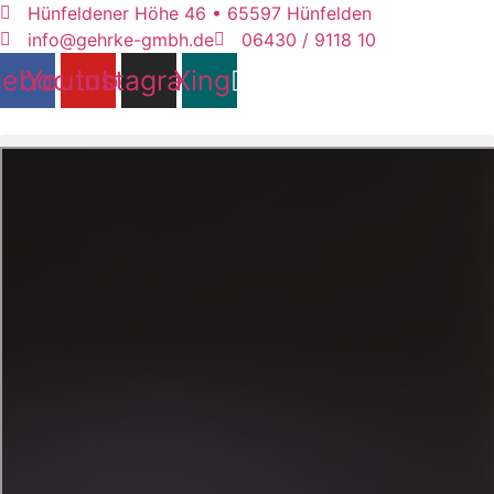
Zum
Hünfeldener Höhe 46 • 65597 Hünfelden
Inhalt
info@gehrke-gmbh.de
06430 / 9118 10
springen
cebook
Youtube
Instagram
Xing