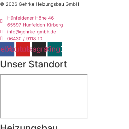
© 2026 Gehrke Heizungsbau GmbH
Hünfeldener Höhe 46
65597 Hünfelden-Kirberg
info@gehrke-gmbh.de
06430 / 9118 10
cebook
Youtube
Instagram
Xing
Unser Standort
Heizungsbau